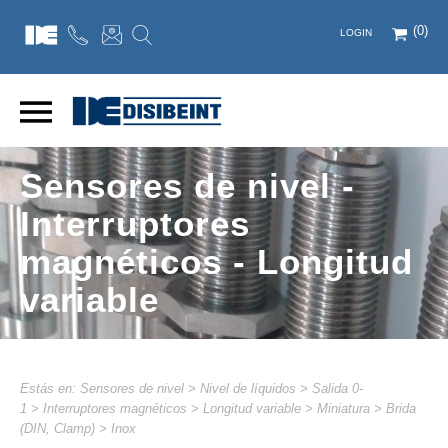
(0)
LOGIN
Sensores de nivel -
Interruptores
magnéticos - Longitud
variable
Estás en:
Sensores de nivel
>
Nivel de líquidos
>
Salida 0-
1
>
Interruptores magnéticos
>
Longitud variable
>
Miniatura
>
Brida
(DIN, Clamp)
>
Inox