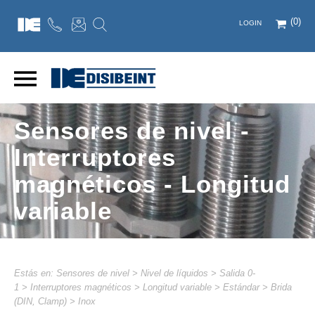
(0)
LOGIN
Sensores de nivel -
Interruptores
magnéticos - Longitud
variable
Estás en:
Sensores de nivel
>
Nivel de líquidos
>
Salida 0-
1
>
Interruptores magnéticos
>
Longitud variable
>
Estándar
>
Brida
(DIN, Clamp)
>
Inox